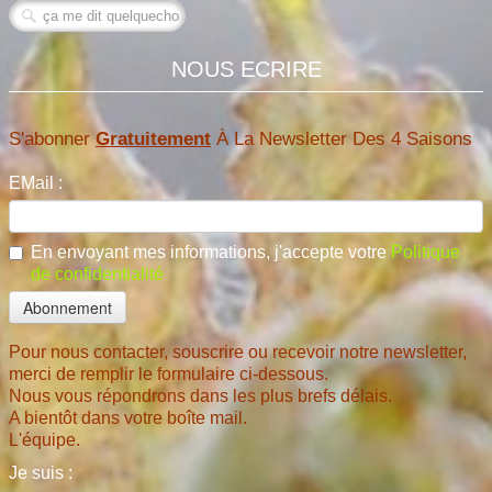
NOUS ECRIRE
S'abonner
Gratuitement
À La Newsletter Des 4 Saisons
EMail :
En envoyant mes informations, j'accepte votre
Politique
de confidentialité
Pour nous contacter, souscrire ou recevoir notre newsletter,
merci de remplir le formulaire ci-dessous.
Nous vous répondrons dans les plus brefs délais.
A bientôt dans votre boîte mail.
L'équipe.
Je suis :