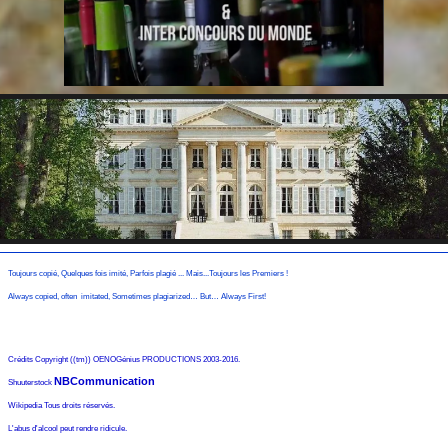
Toujours copié, Quelques fois imité, Parfois plagié ... Mais...Toujours les Premiers !
Always copied, often imitated, Sometimes plagiarized… But… Always First!
Crédits Copyright ((tm)) OENOGénius PRODUCTIONS 2003-2016.
NBCommunication
Shuuterstock
Wikipedia Tous droits réservés.
L'abus d'alcool peut rendre ridicule.