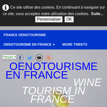
Ce site utilise des cookies. En continuant à naviguer sur
ce site, vous acceptez notre utilisation des cookies.
Suite...
Personnaliser
OK
FRANCE OENOTOURISME
OENOTOURISME EN FRANCE
MORE TWEETS
▼
Français
▼
OENOTOURISME
EN FRANCE
WINE
TOURISM IN
FRANCE