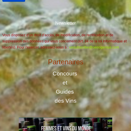
Newsletter
Vous disposez d'un droit d'accès, de modification, de rectification et de
suppression des données qui vous concernent (art. 34 de la loi Informatique et
libertés). Pour l'exercer, adressez-vous à :
unsubscribe@oenogenius.com
Partenaires
Concours
et
Guides
des Vins